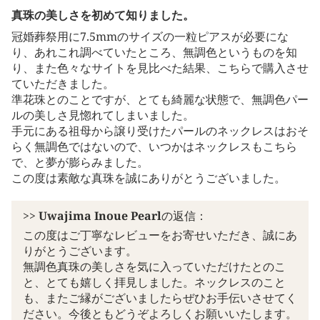
真珠の美しさを初めて知りました。
冠婚葬祭用に7.5mmのサイズの一粒ピアスが必要にな
り、あれこれ調べていたところ、無調色というものを知
り、また色々なサイトを見比べた結果、こちらで購入させ
ていただきました。
準花珠とのことですが、とても綺麗な状態で、無調色パー
ルの美しさ見惚れてしまいました。
手元にある祖母から譲り受けたパールのネックレスはおそ
らく無調色ではないので、いつかはネックレスもこちら
で、と夢が膨らみました。
この度は素敵な真珠を誠にありがとうございました。
>>
Uwajima Inoue Pearl
の返信：
この度はご丁寧なレビューをお寄せいただき、誠にあ
りがとうございます。
無調色真珠の美しさを気に入っていただけたとのこ
と、とても嬉しく拝見しました。ネックレスのこと
も、またご縁がございましたらぜひお手伝いさせてく
ださい。今後ともどうぞよろしくお願いいたします。