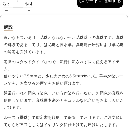
カートに追加する
らす
やす
解説
僅かなキズがあり、花珠となれなかった花珠落ちの真珠です。真珠
の輝きである「てり」は花珠と同水準。真珠総合研究所より準花珠
の認定を受けています。
定番のスタッドタイプなので、流行に流されず長く使えるアイテ
ム。
使いやすい7.5mmと、少し大きめの8.5mmサイズ。華やかなシー
ンでも、お悔やみの席でもお使い頂けます。
通常行われる調色（染色）という作業を行わない、無調色の真珠を
使用しています。真珠層本来のナチュラルな色合いをお楽しみいた
だけます。
ルース（裸珠）で鑑定書を取得して保管しております。ご注文頂い
てからピアスもしくはイヤリングに仕上げてお届けいたします。