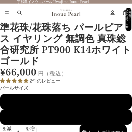
宇和島イノウエパール Uwajima Inoue Pearl
カー
ト内
の合
計ア
イテ
準花珠/花珠落ち パールピア
ム
数:
0
ス イヤリング 無調色 真珠総
合研究所 PT900 K14ホワイト
ゴールド
¥66,000
2件のレビュー
パールサイズ
7.5mm
8.5mm
数量
数量
を減
を増